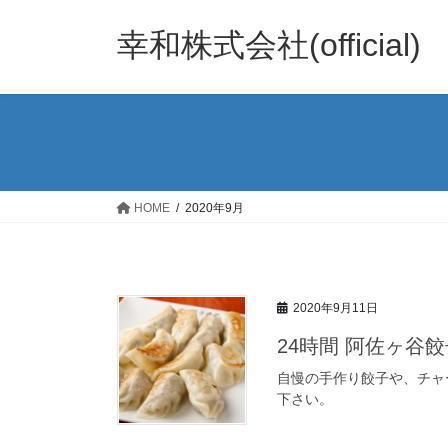
コ
ナ
ン
ビ
幸和株式会社(official)
テ
ゲ
ン
ー
ツ
シ
へ
ョ
ス
ン
キ
に
ッ
移
HOME
2020年9月
プ
動
2020年9月11日
24時間 阿佐ヶ谷
自慢の手作り餃子や、チャ
下さい。